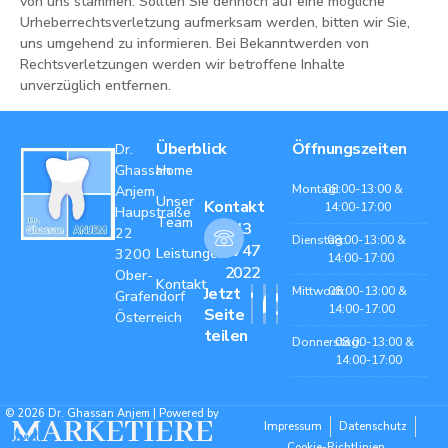
von uns stammen. Sollten Sie dennoch auf eine mögliche
Urheberrechtsverletzung aufmerksam werden, bitten wir Sie,
uns umgehend zu informieren. Bei Bekanntwerden von
Rechtsverletzungen werden wir betroffene Inhalte
unverzüglich entfernen.
Überblick
Öffnungszeiten
Dr.
Ghassan
Home
Montag:
08:00-13:00 &
Anjem
Unser
Kontakt
14:00-17:00
Haupstraße
Team
+43
22
Dienstag:
08:00-13:00 &
2747
Leistungen
3200
14:00-17:00
2022
Ober-
Kontakt
Jetzt
Mittwoch:
08:00-13:00 &
Grafendorf
14:00-17:00
Seite
Österreich
teilen
Donnerstag:
08:00-13:00 &
14:00-17:00
© 2026 Dr. Ghassan Anjem | Powered by
Impressum
Datenschutz
Cookie-Richtlinien